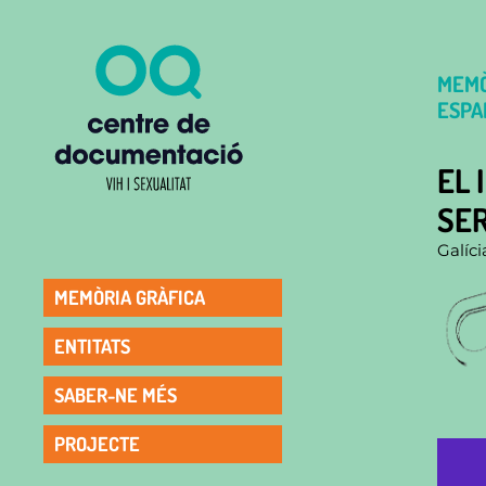
MEMÒ
ESPA
EL 
SER
Galíci
MEMÒRIA GRÀFICA
ENTITATS
SABER-NE MÉS
PROJECTE