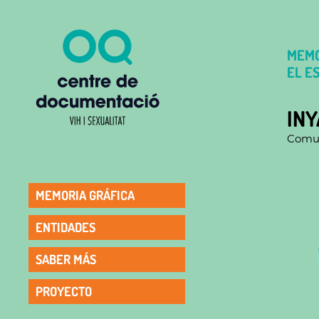
MEMO
EL E
INY
Comun
MEMORIA GRÁFICA
ENTIDADES
SABER MÁS
PROYECTO