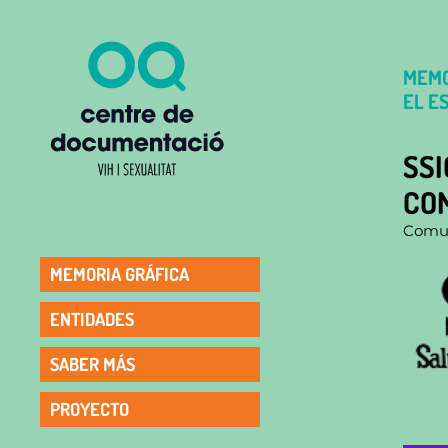
MEMO
EL E
SSI
CO
Comun
MEMORIA GRÁFICA
ENTIDADES
SABER MÁS
PROYECTO