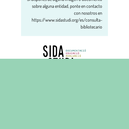
sobre alguna entidad, ponte en contacto
con nosotros en
https://www.sidastudi.org/es/consulta-
bibliotecario
Carrer del Carme, 16 principal
08001 Barcelona
Tel. 93 268 14 84
Aviso legal y política de privacidad
Política de Cookies